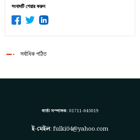
সংবাদটি শেয়ার করুন
সর্বাধিক পঠিত
বার্তা সম্পাদক
: 01711-645019
ই-মেইল
:
fulki04@yahoo.com