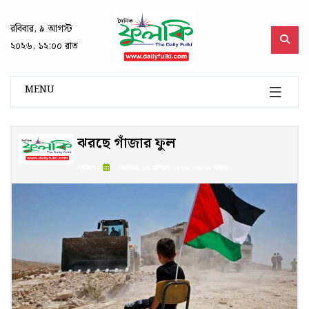
রবিবার, ৯ আগস্ট
২০২৬, ১২:০০ রাত
MENU
ঝরছে গাঁজার ফুল
প্রকাশ :
সোমবার, ১৩ এপ্রিল ২০২৬, ০৬:০৬ সকাল