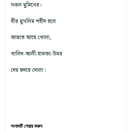
সকল মুমিনের।
বীর মুসলিম শহীদ হলে
জান্নাত আছে খোলা,
খালিদ-আলী-হামজা-উমর
দেয় হৃদয়ে দোলা।
সংবাদটি শেয়ার করুন