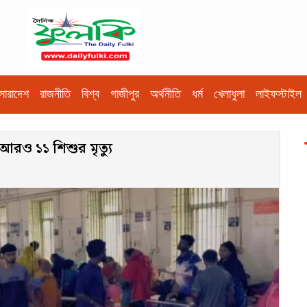
সারাদেশ
রাজনীতি
বিশ্ব
গাজীপুর
অর্থনীতি
ধর্ম
খেলাধুলা
লাইফস্টাইল
আরও ১১ শিশুর মৃত্যু