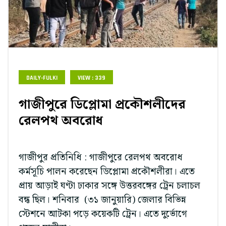
DAILY-FULKI
VIEW : 339
গাজীপুরে ডিপ্লোমা প্রকৌশলীদের
রেলপথ অবরোধ
গাজীপুর প্রতিনিধি : গাজীপুরে রেলপথ অবরোধ
কর্মসূচি পালন করেছেন ডিপ্লোমা প্রকৌশলীরা। এতে
প্রায় আড়াই ঘণ্টা ঢাকার সঙ্গে উত্তরবঙ্গের ট্রেন চলাচল
বন্ধ ছিল। শনিবার (৩১ জানুয়ারি) জেলার বিভিন্ন
স্টেশনে আটকা পড়ে কয়েকটি ট্রেন। এতে দুর্ভোগে