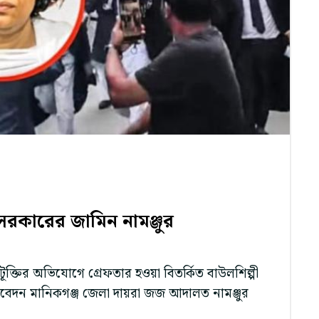
সরকারের জামিন নামঞ্জুর
টূক্তির অভিযোগে গ্রেফতার হওয়া বিতর্কিত বাউলশিল্পী
েদন মানিকগঞ্জ জেলা দায়রা জজ আদালত নামঞ্জুর