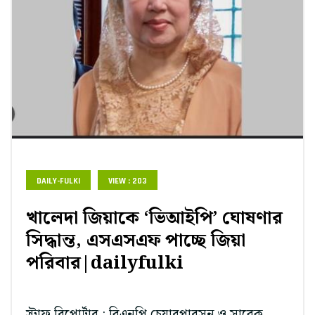
DAILY-FULKI
VIEW : 203
খালেদা জিয়াকে ‘ভিআইপি’ ঘোষণার
সিদ্ধান্ত, এসএসএফ পাচ্ছে জিয়া
পরিবার|dailyfulki
স্টাফ রিপোর্টার : বিএনপি চেয়ারপারসন ও সাবেক