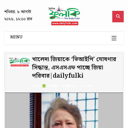
শনিবার, ৮ আগস্ট
২০২৬, ১২:০০ রাত
MENU
খালেদা জিয়াকে ‘ভিআইপি’ ঘোষণার
সিদ্ধান্ত, এসএসএফ পাচ্ছে জিয়া
পরিবার|dailyfulki
প্রকাশ :
সোমবার, ১ ডিসেম্বর ২০২৫, ১২:০০ রাত