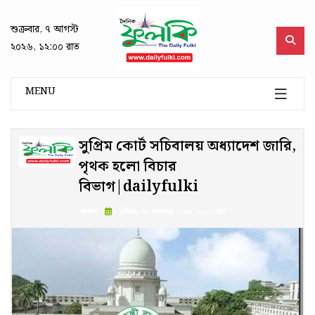
শুক্রবার, ৭ আগস্ট
২০২৬, ১২:০০ রাত
MENU
সুপ্রিম কোর্ট সচিবালয় অধ্যাদেশ জারি,
পৃথক হলো বিচার
বিভাগ|dailyfulki
প্রকাশ :
রবিবার, ৩০ নভেম্বর ২০২৫, ১২:০০ রাত