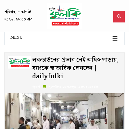
শনিবার, ৮ আগস্ট
২০২৬, ১২:০০ রাত
MENU
লকডাউনের প্রভাব নেই অফিসপাড়ায়,
ব্যাংকে স্বাভাবিক লেনদেন |
dailyfulki
প্রকাশ :
বৃহস্পতিবার, ১৩ নভেম্বর ২০২৫, ১২:০০ রাত