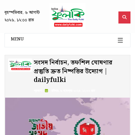
বৃহস্পতিবার, ৬ আগস্ট
২০২৬, ১২:০০ রাত
MENU
সংসদ নির্বাচন, তফশিল ঘোষণার
প্রস্তুতি দ্রুত নিষ্পত্তির উদ্যোগ |
dailyfulki
প্রকাশ :
রবিবার, ৯ নভেম্বর ২০২৫, ১২:০০ রাত