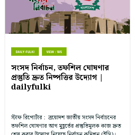
DAILY-FULKI
VIEW : 185
সংসদ নির্বাচন, তফশিল ঘোষণার
প্রস্তুতি দ্রুত নিষ্পত্তির উদ্যোগ |
dailyfulki
স্টাফ রিপোর্টার : ত্রয়োদশ জাতীয় সংসদ নির্বাচনের
তফশিল ঘোষণার আগ মুহূর্তের প্রস্তুতিমূলক কাজ দ্রুত
শেষ করার উদ্যোগ নিয়েছে নির্বাচন কমিশন (ইসি)।