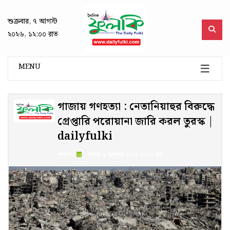
শুক্রবার, ৭ আগস্ট
২০২৬, ১২:০০ রাত
MENU
গাজায় গণহত্যা : নেতানিয়াহুর বিরুদ্ধে
গ্রেপ্তারি পরোয়ানা জারি করল তুরস্ক |
dailyfulki
প্রকাশ :
শনিবার, ৮ নভেম্বর ২০২৫, ১২:০০ রাত