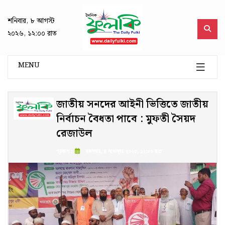
শনিবার, ৮ আগস্ট
২০২৬, ১২:০০ রাত
MENU
জাতীয় সনদের আইনী ভিত্তিতে জাতীয়
নির্বাচন বৈধতা পাবে : মুফতী সৈয়দ
রেজাউল
প্রকাশ :
মঙ্গলবার, ৪ নভেম্বর ২০২৫, ১২:০০ রাত