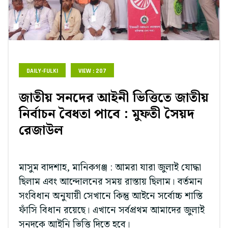
DAILY-FULKI
VIEW : 207
জাতীয় সনদের আইনী ভিত্তিতে জাতীয়
নির্বাচন বৈধতা পাবে : মুফতী সৈয়দ
রেজাউল
মাসুম বাদশাহ, মানিকগঞ্জ : আমরা যারা জুলাই যোদ্ধা
ছিলাম এবং আন্দোলনের সময় রাস্তায় ছিলাম। বর্তমান
সংবিধান অনুযায়ী সেখানে কিন্তু আইনে সর্বোচ্চ শাস্তি
ফাঁসি বিধান রয়েছে। এখানে সর্বপ্রথম আমাদের জুলাই
সনদকে আইনি ভিত্তি দিতে হবে।