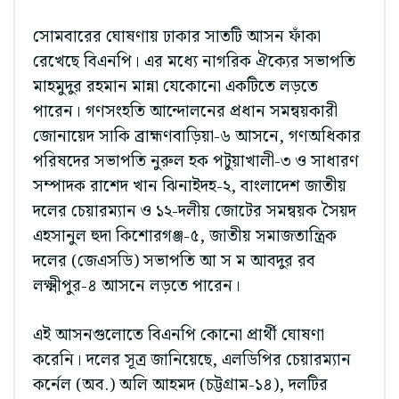
সোমবারের ঘোষণায় ঢাকার সাতটি আসন ফাঁকা
রেখেছে বিএনপি। এর মধ্যে নাগরিক ঐক্যের সভাপতি
মাহমুদুর রহমান মান্না যেকোনো একটিতে লড়তে
পারেন। গণসংহতি আন্দোলনের প্রধান সমন্বয়কারী
জোনায়েদ সাকি ব্রাহ্মণবাড়িয়া-৬ আসনে, গণঅধিকার
পরিষদের সভাপতি নুরুল হক পটুয়াখালী-৩ ও সাধারণ
সম্পাদক রাশেদ খান ঝিনাইদহ-২, বাংলাদেশ জাতীয়
দলের চেয়ারম্যান ও ১২-দলীয় জোটের সমন্বয়ক সৈয়দ
এহসানুল হুদা কিশোরগঞ্জ-৫, জাতীয় সমাজতান্ত্রিক
দলের (জেএসডি) সভাপতি আ স ম আবদুর রব
লক্ষ্মীপুর-৪ আসনে লড়তে পারেন।
এই আসনগুলোতে বিএনপি কোনো প্রার্থী ঘোষণা
করেনি। দলের সূত্র জানিয়েছে, এলডিপির চেয়ারম্যান
কর্নেল (অব.) অলি আহমদ (চট্টগ্রাম-১৪), দলটির