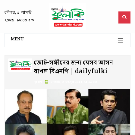
রবিবার, ৯ আগস্ট
২০২৬, ১২:০০ রাত
MENU
জোট-সঙ্গীদের জন্য যেসব আসন
রাখল বিএনপি | dailyfulki
প্রকাশ :
সোমবার, ৩ নভেম্বর ২০২৫, ১২:০০ রাত