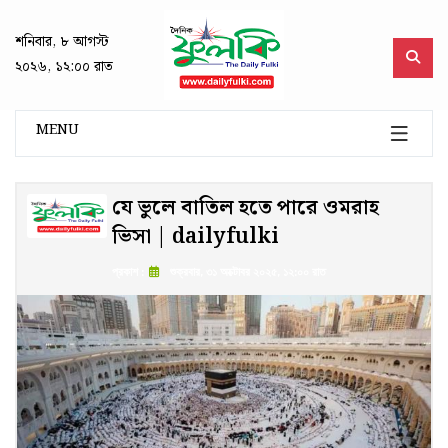
শনিবার, ৮ আগস্ট
২০২৬, ১২:০০ রাত
MENU
যে ভুলে বাতিল হতে পারে ওমরাহ
ভিসা | dailyfulki
প্রকাশ :
শুক্রবার, ৩১ অক্টোবর ২০২৫, ১২:০০ রাত