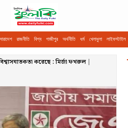
সারাদেশ
রাজনীতি
বিশ্ব
গাজীপুর
অর্থনীতি
ধর্ম
খেলাধুলা
লাইফস্টাইল
 বিশ্বাসঘাতকতা করেছে : মির্জা ফখরুল |