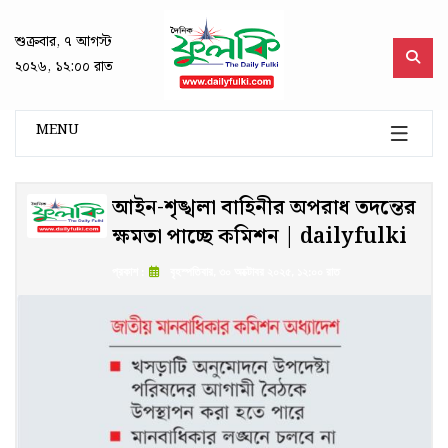
শুক্রবার, ৭ আগস্ট
২০২৬, ১২:০০ রাত
MENU
আইন-শৃঙ্খলা বাহিনীর অপরাধ তদন্তের
ক্ষমতা পাচ্ছে কমিশন | dailyfulki
প্রকাশ :
বৃহস্পতিবার, ৩০ অক্টোবর ২০২৫, ১২:০০ রাত