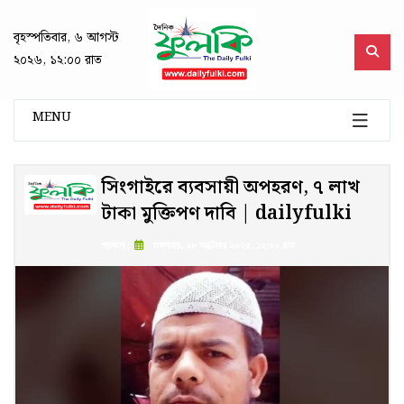
বৃহস্পতিবার, ৬ আগস্ট
২০২৬, ১২:০০ রাত
MENU
সিংগাইরে ব্যবসায়ী অপহরণ, ৭ লাখ
টাকা মুক্তিপণ দাবি | dailyfulki
প্রকাশ :
মঙ্গলবার, ২৮ অক্টোবর ২০২৫, ১২:০০ রাত