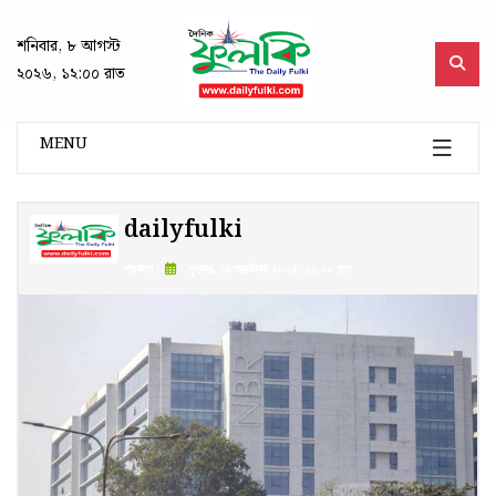
শনিবার, ৮ আগস্ট
২০২৬, ১২:০০ রাত
MENU
dailyfulki
প্রকাশ :
বুধবার, ১৫ অক্টোবর ২০২৫, ১২:০০ রাত