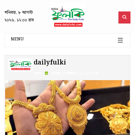
শনিবার, ৮ আগস্ট
২০২৬, ১২:০০ রাত
MENU
dailyfulki
প্রকাশ :
সোমবার, ১৩ অক্টোবর ২০২৫, ১২:০০ রাত