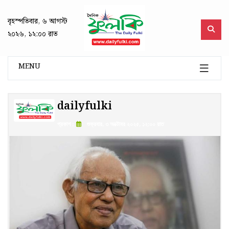
বৃহস্পতিবার, ৬ আগস্ট
২০২৬, ১২:০০ রাত
MENU
dailyfulki
প্রকাশ :
শুক্রবার, ৩ অক্টোবর ২০২৫, ১২:০০ রাত