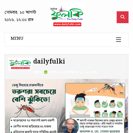
সোমবার, ১০ আগস্ট
২০২৬, ১২:০০ রাত
MENU
dailyfulki
প্রকাশ :
বুধবার, ২৪ সেপ্টেম্বর ২০২৫, ১২:০০ রাত