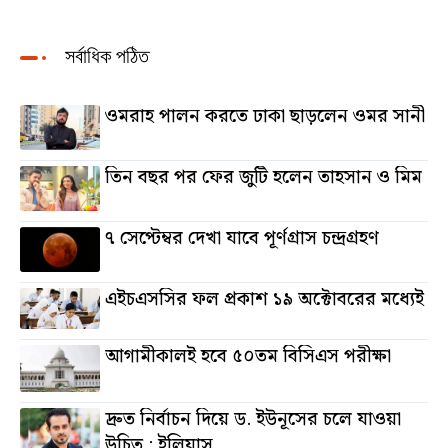
সর্বাধিক পঠিত
ওমরাহ পালন করতে ঢাকা ছাড়লেন ওমর সানী
তিন বছর পর ফের জুটি হলেন তাহসান ও মিম
৭ সেপ্টেম্বর দেখা যাবে পূর্ণগ্রাস চন্দ্রগ্রহণ
এইচএসসির ফল প্রকাশ ১৯ অক্টোবরের মধ্যেই
আগামীকালই হবে ৫০তম বিসিএস পরীক্ষা
দ্রুত নির্বাচন দিয়ে ড. ইউনূসের চলে যাওয়া
উচিত : ইলিয়াস