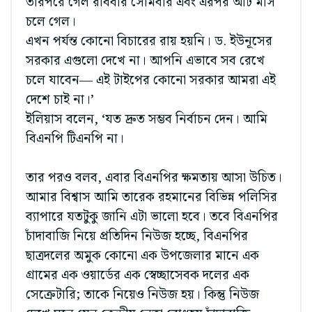
তারপরে গেল রবিবার সোমবার এবং এরপর আট মাস
চলে গেল।
এখন পর্যন্ত কোনো বিচারের রায় হয়নি। ড. ইউনূসের
সরকার এগুলো দেখে না। আপনি এভাবে সব রেখে
চলে যাবেন— এই টাইপের কোনো সরকার আমরা এই
দেশে চাই না।’
ইলিয়াস বলেন, ‘যত দ্রুত সম্ভব নির্বাচন দেন। আমি
বিএনপি টিএনপি না।
তার পরও বলব, এবার বিএনপির ক্ষমতায় আসা উচিত।
আমার বিশ্বাস আমি তারেক রহমানের বিভিন্ন পলিসির
ব্যাপারে যতটুকু জানি এটা ভালো হবে। তবে বিএনপির
চাঁদাবাজি নিয়ে প্রতিদিন নিউজ হচ্ছে, বিএনপির
ছাত্রদলের অমুক কোনো এক উপজেলার মানে এক
গ্রামের এক ওয়ার্ডের এক স্বেচ্ছাসেবক দলের এক
সেক্রেটারি; তাকে নিয়েও নিউজ হয়। কিন্তু নিউজ