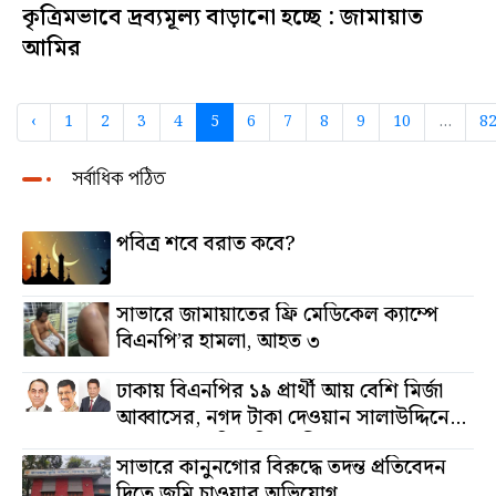
কৃত্রিমভাবে দ্রব্যমূল্য বাড়ানো হচ্ছে : জামায়াত
আমির
‹
1
2
3
4
5
6
7
8
9
10
...
8
সর্বাধিক পঠিত
পবিত্র শবে বরাত কবে?
সাভারে জামায়াতের ফ্রি মেডিকেল ক্যাম্পে
বিএনপি’র হামলা, আহত ৩
ঢাকায় বিএনপির ১৯ প্রার্থী আয় বেশি মির্জা
আব্বাসের, নগদ টাকা দেওয়ান সালাউদ্দিনের,
অস্থাবর সম্পত্তি তমিজউদ্দিনের
সাভারে কানুনগোর বিরুদ্ধে তদন্ত প্রতিবেদন
দিতে জমি চাওয়ার অভিযোগ