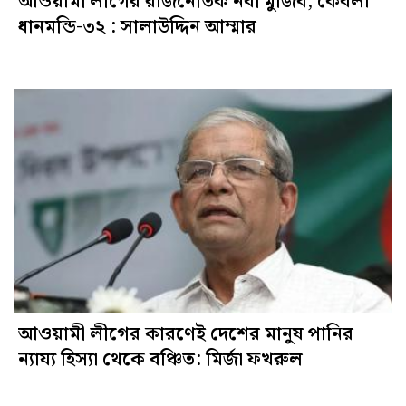
আওয়ামী লীগের রাজনৈতিক নবী মুজিব, কেবলা
ধানমন্ডি-৩২ : সালাউদ্দিন আম্মার
আওয়ামী লীগের কারণেই দেশের মানুষ পানির
ন্যায্য হিস্যা থেকে বঞ্চিত: মির্জা ফখরুল