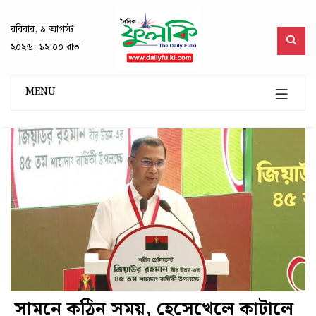
রবিবার, ৯ আগস্ট
২০২৬, ১২:০০ রাত
MENU
সামনে কঠিন সময়, হেসেখেলে কাটালে