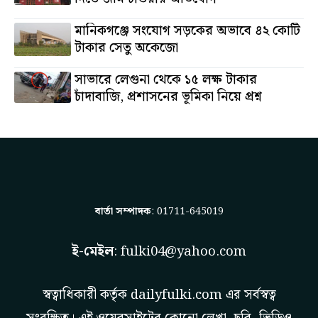
মানিকগঞ্জে সংযোগ সড়কের অভাবে ৪২ কোটি
টাকার সেতু অকেজো
সাভারে লেগুনা থেকে ১৫ লক্ষ টাকার
চাঁদাবাজি, প্রশাসনের ভূমিকা নিয়ে প্রশ্ন
বার্তা সম্পাদক
: 01711-645019
ই-মেইল
:
fulki04@yahoo.com
স্বত্বাধিকারী কর্তৃক
dailyfulki.com
এর সর্বস্বত্ব