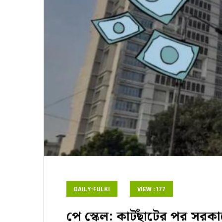
DAILY-FULKI
VIEW : 177
পে স্কেল: কাটছাঁটের পর সরক